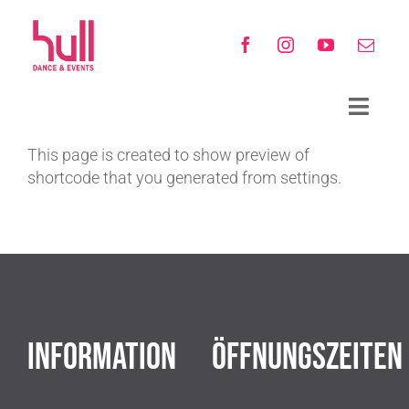
Zum
Inhalt
springen
Toggle
Navigat
STUNDENPLÄNE
This page is created to show preview of
shortcode that you generated from settings.
KURSE
MITGLIEDSCHAFT
GUTSCHEINE
DIE TANZSCHULE
INFORMATION
ÖFFNUNGSZEITEN
NEUIGKEITEN