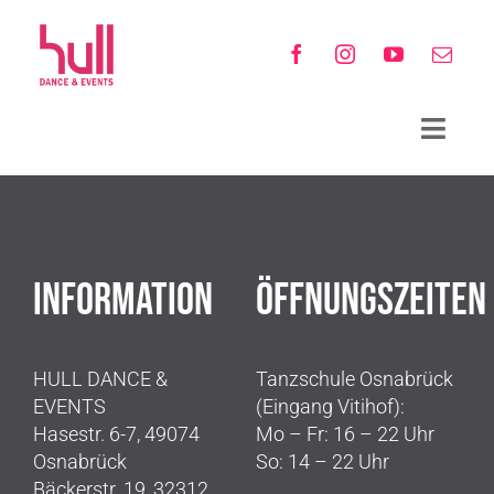
Zum
Inhalt
springen
Toggle
Navigat
STUNDENPLÄNE
KURSE
INFORMATION
ÖFFNUNGSZEITEN
MITGLIEDSCHAFT
GUTSCHEINE
HULL DANCE &
Tanzschule Osnabrück
DIE TANZSCHULE
EVENTS
(Eingang Vitihof):
Hasestr. 6-7, 49074
Mo – Fr: 16 – 22 Uhr
NEUIGKEITEN
Osnabrück
So: 14 – 22 Uhr
Bäckerstr. 19, 32312